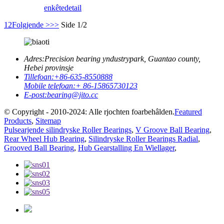
enkête
detail
1
2
Folgjende >
>>
Side 1/2
Adres:
Precision bearing yndustrypark, Guantao county,
Hebei provinsje
Tillefoan:
+86-635-8550888
Mobile telefoan:
+ 86-15865730123
E-post:
bearing@jito.cc
© Copyright - 2010-2024: Alle rjochten foarbehâlden.
Featured
Products
,
Sitemap
Pulsearjende silindryske Roller Bearings
,
V Groove Ball Bearing
,
Rear Wheel Hub Bearing
,
Silindryske Roller Bearings Radial
,
Grooved Ball Bearing
,
Hub Gearstalling En Wiellager
,