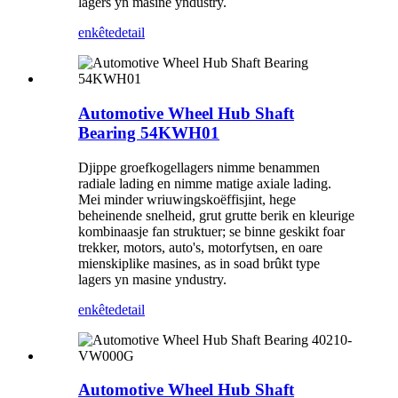
lagers yn masine yndustry.
enkête
detail
Automotive Wheel Hub Shaft
Bearing 54KWH01
Djippe groefkogellagers nimme benammen
radiale lading en nimme matige axiale lading.
Mei minder wriuwingskoëffisjint, hege
beheinende snelheid, grut grutte berik en kleurige
kombinaasje fan struktuer; se binne geskikt foar
trekker, motors, auto's, motorfytsen, en oare
mienskiplike masines, as in soad brûkt type
lagers yn masine yndustry.
enkête
detail
Automotive Wheel Hub Shaft