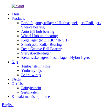
Thús
Products
Forklift gantry rollager / Hefmasjinelager / Rollager /
Sheave bearing
Auto tsjil hub bearing
Wheel Hub unit bearing
Kegellager (METRIC / INCH)
Silindryske Roller Bearing
Deep Groove Ball Bearing
Sferysk-roller-lager
Keramyske lagers Plastic lagers Nylon lagers
Nijs
Tentoanstelling nijs
Yndustry nijs
Bedriuw nijs
FAQs
Oer Us
Fabrykstocht
Sertifikaten
Kontakt mei ús opnimme
English