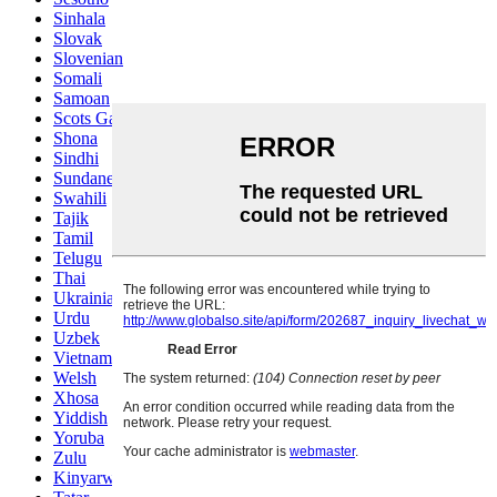
Sinhala
Slovak
Slovenian
Somali
Samoan
Scots Gaelic
Shona
Sindhi
Sundanese
Swahili
Tajik
Tamil
Telugu
Thai
Ukrainian
Urdu
Uzbek
Vietnamese
Welsh
Xhosa
Yiddish
Yoruba
Zulu
Kinyarwanda