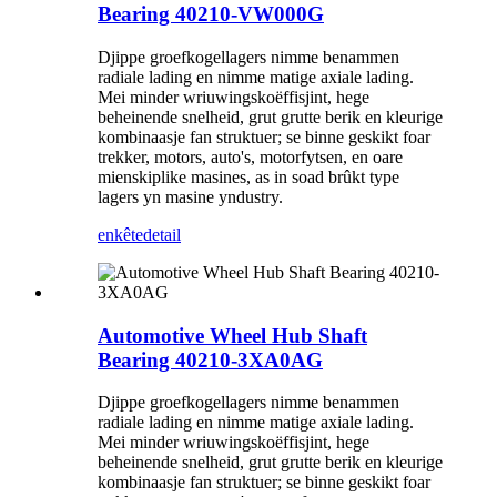
Bearing 40210-VW000G
Djippe groefkogellagers nimme benammen
radiale lading en nimme matige axiale lading.
Mei minder wriuwingskoëffisjint, hege
beheinende snelheid, grut grutte berik en kleurige
kombinaasje fan struktuer; se binne geskikt foar
trekker, motors, auto's, motorfytsen, en oare
mienskiplike masines, as in soad brûkt type
lagers yn masine yndustry.
enkête
detail
Automotive Wheel Hub Shaft
Bearing 40210-3XA0AG
Djippe groefkogellagers nimme benammen
radiale lading en nimme matige axiale lading.
Mei minder wriuwingskoëffisjint, hege
beheinende snelheid, grut grutte berik en kleurige
kombinaasje fan struktuer; se binne geskikt foar