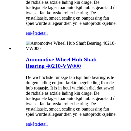
de radiale as axiale lading kin drage. De
tradisjonele lager foar auto tsjil hub is gearstald út
twa set fan konyske roller bearing. De
ynstallaasje, smeer, sealing en oanpassing fan
spiel wurde allegear dien yn 'e autoproduksjeline.
enkête
detail
Automotive Wheel Hub Shaft
Bearing 40210-VW000
De wichtichste funksje fan tsjil hub bearing is te
dragen lading en jout krekte begelieding foar de
hub rotaasje. It is in heul wichtich diel dat sawol
de radiale as axiale lading kin drage. De
tradisjonele lager foar auto tsjil hub is gearstald út
twa set fan konyske roller bearing. De
ynstallaasje, smeer, sealing en oanpassing fan
spiel wurde allegear dien yn 'e autoproduksjeline.
enkête
detail