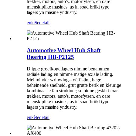
trekker, motors, auto's, motorfytsen, en oare
mienskiplike masines, as in soad brûkt type
lagers yn masine yndustry.
enkête
detail
Automotive Wheel Hub Shaft
Bearing HB-P2125
Djippe groefkogellagers nimme benammen
radiale lading en nimme matige axiale lading.
Mei minder wriuwingskoëffisjint, hege
beheinende snelheid, grut grutte berik en kleurige
kombinaasje fan struktuer; se binne geskikt foar
trekker, motors, auto's, motorfytsen, en oare
mienskiplike masines, as in soad brûkt type
lagers yn masine yndustry.
enkête
detail