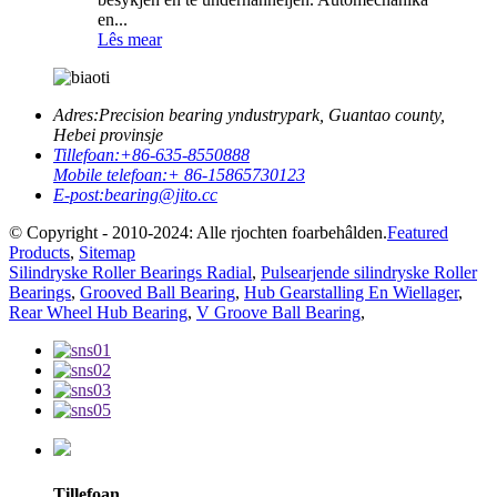
en...
Lês mear
Adres:
Precision bearing yndustrypark, Guantao county,
Hebei provinsje
Tillefoan:
+86-635-8550888
Mobile telefoan:
+ 86-15865730123
E-post:
bearing@jito.cc
© Copyright - 2010-2024: Alle rjochten foarbehâlden.
Featured
Products
,
Sitemap
Silindryske Roller Bearings Radial
,
Pulsearjende silindryske Roller
Bearings
,
Grooved Ball Bearing
,
Hub Gearstalling En Wiellager
,
Rear Wheel Hub Bearing
,
V Groove Ball Bearing
,
Tillefoan