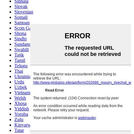
Sinhala
Slovak
Slovenian
Somali
Samoan
Scots Gaelic
Shona
Sindhi
Sundanese
Swahili
Tajik
Tamil
Telugu
Thai
Ukrainian
Urdu
Uzbek
Vietnamese
Welsh
Xhosa
Yiddish
Yoruba
Zulu
Kinyarwanda
Tatar