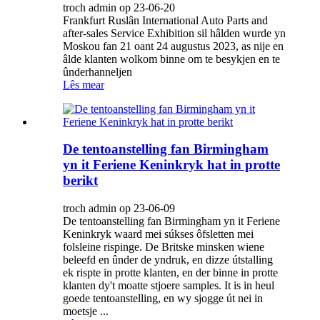
troch admin op 23-06-20
Frankfurt Ruslân International Auto Parts and
after-sales Service Exhibition sil hâlden wurde yn
Moskou fan 21 oant 24 augustus 2023, as nije en
âlde klanten wolkom binne om te besykjen en te
ûnderhanneljen
Lês mear
De tentoanstelling fan Birmingham
yn it Feriene Keninkryk hat in protte
berikt
troch admin op 23-06-09
De tentoanstelling fan Birmingham yn it Feriene
Keninkryk waard mei súkses ôfsletten mei
folsleine rispinge. De Britske minsken wiene
beleefd en ûnder de yndruk, en dizze útstalling
ek rispte in protte klanten, en der binne in protte
klanten dy't moatte stjoere samples. It is in heul
goede tentoanstelling, en wy sjogge út nei in
moetsje ...