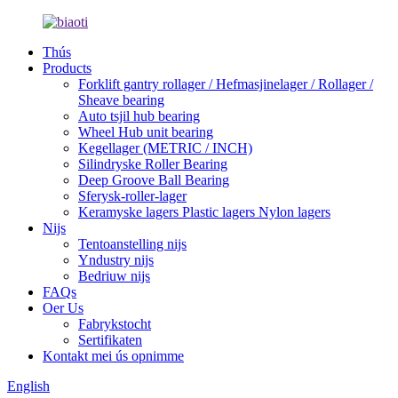
Thús
Products
Forklift gantry rollager / Hefmasjinelager / Rollager /
Sheave bearing
Auto tsjil hub bearing
Wheel Hub unit bearing
Kegellager (METRIC / INCH)
Silindryske Roller Bearing
Deep Groove Ball Bearing
Sferysk-roller-lager
Keramyske lagers Plastic lagers Nylon lagers
Nijs
Tentoanstelling nijs
Yndustry nijs
Bedriuw nijs
FAQs
Oer Us
Fabrykstocht
Sertifikaten
Kontakt mei ús opnimme
English