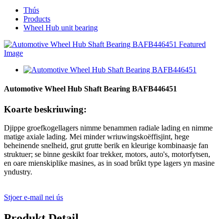
Thús
Products
Wheel Hub unit bearing
Automotive Wheel Hub Shaft Bearing BAFB446451
Koarte beskriuwing:
Djippe groefkogellagers nimme benammen radiale lading en nimme
matige axiale lading. Mei minder wriuwingskoëffisjint, hege
beheinende snelheid, grut grutte berik en kleurige kombinaasje fan
struktuer; se binne geskikt foar trekker, motors, auto's, motorfytsen,
en oare mienskiplike masines, as in soad brûkt type lagers yn masine
yndustry.
Stjoer e-mail nei ús
Produkt Detail