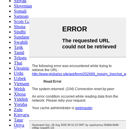
Slovak
Slovenian
Somali
Samoan
Scots Gaelic
Shona
Sindhi
Sundanese
Swahili
Tajik
Tamil
Telugu
Thai
Ukrainian
Urdu
Uzbek
Vietnamese
Welsh
Xhosa
Yiddish
Yoruba
Zulu
Kinyarwanda
Tatar
Oriya