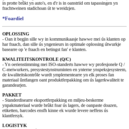
in protte brûkt yn auto's, en d'r is in oanstriid om tapassingen yn
frachtweinen stadichoan út te wreidzjen.
*Foardiel
OPLOSSING
- Oan it begjin sille wy in kommunikaasje hawwe mei ús klanten op
har fraach, dan sille ús yngenieurs in optimale oplossing útwurkje
basearre op 'e fraach en betingst fan' e klanten.
KWALITEITSKONTROLE (Q/C)
- Yn oerienstimming mei ISO-standerts hawwe wy profesjonele Q /
C-meiwurkers, presystestynstruminten en ynterne ynspeksjesysteem,
de kwaliteitskontrôle wurdt ymplementearre yn elk proses fan
materiaal ûntfangen oant produktferpakking om ús lagerkwaliteit te
garandearjen.
PAKKET
- Standerdisearre eksportferpakking en miljeu-beskerme
ynpakmateriaal wurde brûkt foar ús lagers, de oanpaste doazen,
etiketten, barcodes ensfh kinne ek wurde levere neffens ús
klantfersyk.
LOGISTYK