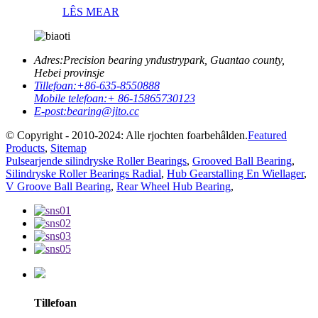
LÊS MEAR
Adres:
Precision bearing yndustrypark, Guantao county,
Hebei provinsje
Tillefoan:
+86-635-8550888
Mobile telefoan:
+ 86-15865730123
E-post:
bearing@jito.cc
© Copyright - 2010-2024: Alle rjochten foarbehâlden.
Featured
Products
,
Sitemap
Pulsearjende silindryske Roller Bearings
,
Grooved Ball Bearing
,
Silindryske Roller Bearings Radial
,
Hub Gearstalling En Wiellager
,
V Groove Ball Bearing
,
Rear Wheel Hub Bearing
,
Tillefoan