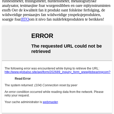
rûnheidmeter, trillingsmeter, hurdensmeter, metallografyske
analysator, testmasjine foar wurgenslibben en oare mjitynstruminten
ensfh Oer de kwaliteit fan it produkt oant folsleine ferfolging, de
wiidweidige prestaasjes fan wiidweidige ynspeksjeprodukten,
soargje foar
JITO
om it nivo fan nuldefektprodukten te berikken!