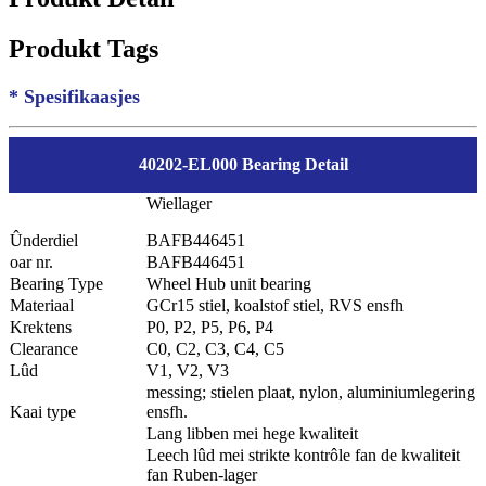
Produkt Tags
* Spesifikaasjes
40202-EL000 Bearing Detail
Wiellager
Ûnderdiel
BAFB446451
oar nr.
BAFB446451
Bearing Type
Wheel Hub unit bearing
Materiaal
GCr15 stiel, koalstof stiel, RVS ensfh
Krektens
P0, P2, P5, P6, P4
Clearance
C0, C2, C3, C4, C5
Lûd
V1, V2, V3
messing; stielen plaat, nylon, aluminiumlegering
Kaai type
ensfh.
Lang libben mei hege kwaliteit
Leech lûd mei strikte kontrôle fan de kwaliteit
fan Ruben-lager