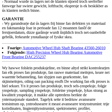
- Normaal wurde ús lagers nei de klanten stjoerd troch seeferfier
fanwege har swiere gewicht, loftfracht, ekspresje is ek beskikber as
ús klanten nedich binne.
GARANTIE
- Wy garandearje dat ús lagers frij binne fan defekten yn materiaal
en fakmanskip foar in perioade fan 12 moannen fanôf de
ferstjoerdatum, dizze garânsje wurdt ûnjildich troch net-oanbefelle
gebrûk, ferkearde ynstallaasje of fysike skea.
Foarige:
Automotive Wheel Hub Shaft Bearing 43560-26010
Folgjende:
High Precision Wheel Hub Bearing Automotive
Front Bearing DAC255237
Wy hawwe folslein produksjeline, en binne altyd strikt kontrolearjen
fan elk proses fan produksje, fan rauwe materiaal meitsjen, keare nei
waarmte behanneling, fan slypjen oan gearkomste, fan
skjinmeitsjen, oiling oan packing ensfh De wurking fan elk proses is
hiel sekuer. Yn it proses fan produksje, troch sels-ynspeksje, folgje
ynspeksje, sampling ynspeksje, folsleine ynspeksje, lykas strang as
kwaliteit ynspeksje, it makke alle optredens berikte de
ynternasjonale standert. Tagelyk sette it bedriuw avansearre
testsintrum op, yntrodusearre it meast avansearre testynstrumint: trije
koördinaten, lingtemjitynstrumint, spektrometer, profiler,