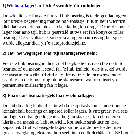
1)
Wielnaaflager
Unit Kit Assembly Yntroduksje:
De wichtichste funksje fan tsjil hub bearing is te dragen lading en
jout krekte begelieding foar de hub rotaasje. It is in heul wichtich
diel dat sawol de radiale as axiale lading kin drage. De tradisjonele
lager foar auto tsjil hub is gearstald út twa set fan konyske roller
bearing. De ynstallaasje, smeer, sealing en oanpassing fan spiel
wurde allegear dien yn 'e autoproduksjeline.
2) Oer oerwegingen foar tsjilnaaflagereenheid:
Foar de hub bearing ienheid, net besykje te disassemble de hub
bearing of oanpasse it segel fan 'e hub ienheid, oars it segel wurdt
skansearre en wetter of stof sil ynfiere. Sels de raceways fan 'e
sealring en de binnenring binne skansearre, wat resulteart yn
permaninte mislearring fan it lager.
3) Foarsoarchsmaatregels foar wielnaaflager:
De hub bearing ienheid is ûntwikkele op basis fan standert hoeke
kontakt ball bearings en tapered roller lagers. It yntegreart twa sets
fan lagers en hat goede gearstalling prestaasjes, kin elimineren
klaring oanpassing, licht gewicht, kompakte struktuer en load
kapasiteit. Grutte, fersegele lagers kinne wurde pre-loaded mei
grease, weglating eksterne hub seehûnen en ûnderhâld-frij. Se binne