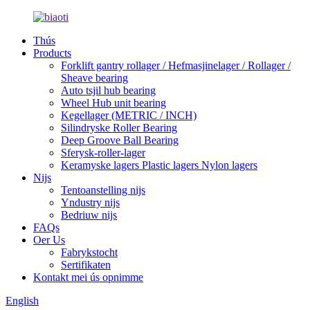
Thús
Products
Forklift gantry rollager / Hefmasjinelager / Rollager /
Sheave bearing
Auto tsjil hub bearing
Wheel Hub unit bearing
Kegellager (METRIC / INCH)
Silindryske Roller Bearing
Deep Groove Ball Bearing
Sferysk-roller-lager
Keramyske lagers Plastic lagers Nylon lagers
Nijs
Tentoanstelling nijs
Yndustry nijs
Bedriuw nijs
FAQs
Oer Us
Fabrykstocht
Sertifikaten
Kontakt mei ús opnimme
English