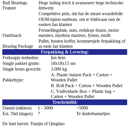
Ball Bearings
Hege lading troch it avansearre hege technyske
Feature
ûntwerp
Competitive priis, dat hat de meast weardefolle
OEM-tsjinst oanbean, om te foldwaan oan de
easken fan klanten
Fersnellingsbak, auto, reduksje doaze, motor
Oanfraach
masines, mynbou masines, fytsen, ensfh
Pallet, houten koffer, kommersjele ferpakking of
Bearing Package
as eask fan klanten
Ferpakking & Levering
:
Ferkeapje ienheden:
Ien item
Single pakket grutte:
18x18x15 sm
Single bruto gewicht:
3.000 kg
A. Plastic buizen Pack + Carton +
Pakkettype:
Wooden Pallet
B. Roll Pack + Carton + Wooden Pallet
C. Yndividuele Box + Plastic bag +
Carton + Wooden Pallet
Trochrintiid
:
Oantal (stikken)
1 - 5000
>5000
Est. Tiid (dagen)
7
Te ûnderhanneljen
De hast haven: Tianjin of Qingdao