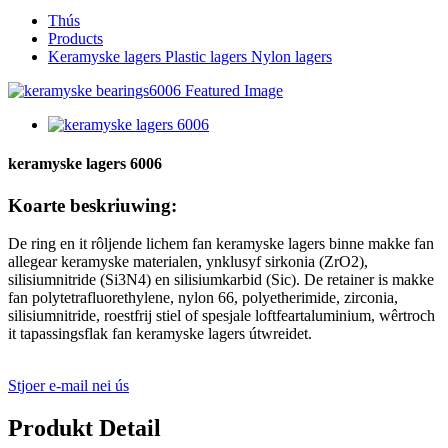
Thús
Products
Keramyske lagers Plastic lagers Nylon lagers
keramyske lagers 6006
Koarte beskriuwing:
De ring en it rôljende lichem fan keramyske lagers binne makke fan
allegear keramyske materialen, ynklusyf sirkonia (ZrO2),
silisiumnitride (Si3N4) en silisiumkarbid (Sic). De retainer is makke
fan polytetrafluorethylene, nylon 66, polyetherimide, zirconia,
silisiumnitride, roestfrij stiel of spesjale loftfeartaluminium, wêrtroch
it tapassingsflak fan keramyske lagers útwreidet.
Stjoer e-mail nei ús
Produkt Detail