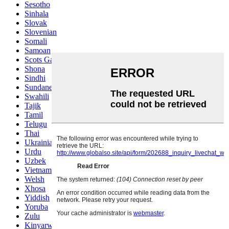
Sesotho
Sinhala
Slovak
Slovenian
Somali
Samoan
Scots Gaelic
Shona
Sindhi
Sundanese
Swahili
Tajik
Tamil
Telugu
Thai
Ukrainian
Urdu
Uzbek
Vietnamese
Welsh
Xhosa
Yiddish
Yoruba
Zulu
Kinyarwanda