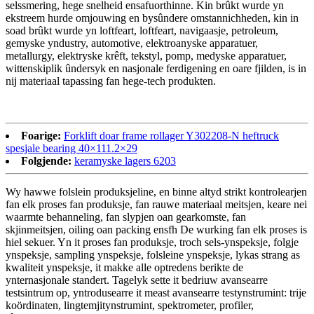
selssmering, hege snelheid ensafuorthinne. Kin brûkt wurde yn
ekstreem hurde omjouwing en bysûndere omstannichheden, kin in
soad brûkt wurde yn loftfeart, loftfeart, navigaasje, petroleum,
gemyske yndustry, automotive, elektroanyske apparatuer,
metallurgy, elektryske krêft, tekstyl, pomp, medyske apparatuer,
wittenskiplik ûndersyk en nasjonale ferdigening en oare fjilden, is in
nij materiaal tapassing fan hege-tech produkten.
Foarige:
Forklift doar frame rollager Y302208-N heftruck
spesjale bearing 40×111.2×29
Folgjende:
keramyske lagers 6203
Wy hawwe folslein produksjeline, en binne altyd strikt kontrolearjen
fan elk proses fan produksje, fan rauwe materiaal meitsjen, keare nei
waarmte behanneling, fan slypjen oan gearkomste, fan
skjinmeitsjen, oiling oan packing ensfh De wurking fan elk proses is
hiel sekuer. Yn it proses fan produksje, troch sels-ynspeksje, folgje
ynspeksje, sampling ynspeksje, folsleine ynspeksje, lykas strang as
kwaliteit ynspeksje, it makke alle optredens berikte de
ynternasjonale standert. Tagelyk sette it bedriuw avansearre
testsintrum op, yntrodusearre it meast avansearre testynstrumint: trije
koördinaten, lingtemjitynstrumint, spektrometer, profiler,