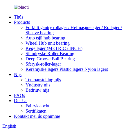
Thús
Products
Forklift gantry rollager / Hefmasjinelager / Rollager /
Sheave bearing
Auto tsjil hub bearing
Wheel Hub unit bearing
Kegellager (METRIC / INCH)
Silindryske Roller Bearing
Deep Groove Ball Bearing
Sferysk-roller-lager
Keramyske lagers Plastic lagers Nylon lagers
Nijs
Tentoanstelling nijs
Yndustry nijs
Bedriuw nijs
FAQs
Oer Us
Fabrykstocht
Sertifikaten
Kontakt mei ús opnimme
English