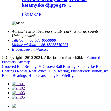
keramyske djippe gro ...
LÊS MEAR
Adres:
Precision bearing yndustrypark, Guantao county,
Hebei provinsje
Tillefoan:
+86-635-8550888
Mobile telefoan:
+ 86-15865730123
E-post:
bearing@jito.cc
© Copyright - 2010-2024: Alle rjochten foarbehâlden.
Featured
Products
,
Sitemap
Grooved Ball Bearing
,
V Groove Ball Bearing
,
Silindryske Roller
Bearings Radial
,
Rear Wheel Hub Bearing
,
Pulsearjende silindryske
Roller Bearings
,
Hub Gearstalling En Wiellager
,