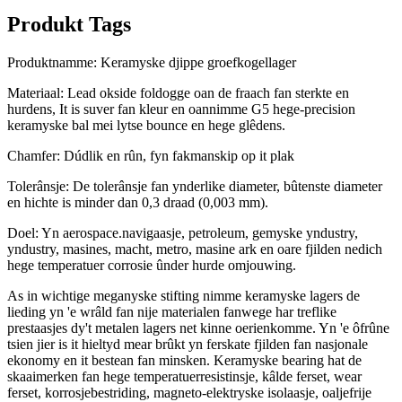
Produkt Tags
Produktnamme: Keramyske djippe groefkogellager
Materiaal: Lead okside foldogge oan de fraach fan sterkte en
hurdens, It is suver fan kleur en oannimme G5 hege-precision
keramyske bal mei lytse bounce en hege glêdens.
Chamfer: Dúdlik en rûn, fyn fakmanskip op it plak
Tolerânsje: De tolerânsje fan ynderlike diameter, bûtenste diameter
en hichte is minder dan 0,3 draad (0,003 mm).
Doel: Yn aerospace.navigaasje, petroleum, gemyske yndustry,
yndustry, masines, macht, metro, masine ark en oare fjilden nedich
hege temperatuer corrosie ûnder hurde omjouwing.
As in wichtige meganyske stifting nimme keramyske lagers de
lieding yn 'e wrâld fan nije materialen fanwege har treflike
prestaasjes dy't metalen lagers net kinne oerienkomme. Yn 'e ôfrûne
tsien jier is it hieltyd mear brûkt yn ferskate fjilden fan nasjonale
ekonomy en it bestean fan minsken. Keramyske bearing hat de
skaaimerken fan hege temperatuerresistinsje, kâlde ferset, wear
ferset, korrosjebestriding, magneto-elektryske isolaasje, oaljefrije