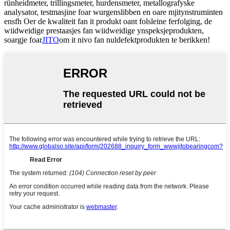
rûnheidmeter, trillingsmeter, hurdensmeter, metallografyske
analysator, testmasjine foar wurgenslibben en oare mjitynstruminten
ensfh Oer de kwaliteit fan it produkt oant folsleine ferfolging, de
wiidweidige prestaasjes fan wiidweidige ynspeksjeprodukten,
soargje foar
JITO
om it nivo fan nuldefektprodukten te berikken!